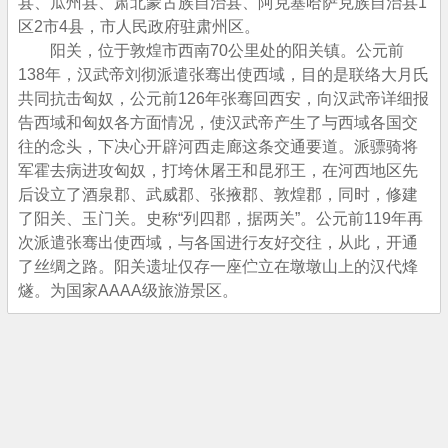
县、瓜州县、肃北蒙古族自治县、阿克塞哈萨克族自治县1
区2市4县，市人民政府驻肃州区。
阳关，位于敦煌市西南70公里处的阳关镇。公元前
138年，汉武帝刘彻派遣张骞出使西域，目的是联络大月氏
共同抗击匈奴，公元前126年张骞回西安，向汉武帝详细报
告西域和匈奴各方面情况，使汉武帝产生了与西域各国交
往的念头，下决心开辟河西走廊这条交通要道。派骠骑将
军霍去病进攻匈奴，打垮休屠王和昆邪王，在河西地区先
后设立了酒泉郡、武威郡、张掖郡、敦煌郡，同时，修建
了阳关、玉门关。史称“列四郡，据两关”。公元前119年再
次派遣张骞出使西域，与各国进行友好交往，从此，开通
了丝绸之路。阳关遗址仅存一座伫立在墩墩山上的汉代烽
燧。为国家AAAA级旅游景区。